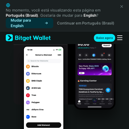
English
日本語
No momento, você está visualizando esta página em
Português (Brasil)
. Gostaria de mudar para
English
?
Tiếng Việt
Mudar para
Continuar em Português (Brasil)
Русский
English
Español (Latinoamérica)
Türkçe
Baixe agora
Italiano
Français
Deutsch
简体中文
繁體中文
Português (Portugal)
Bahasa Indonesia
ภาษาไทย
हिन्दी
বাংলা
Español
Português (Brasil)
Español (Argentina)