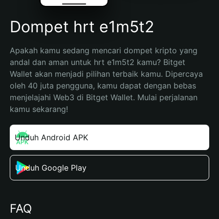
Dompet hrt e1m5t2
Apakah kamu sedang mencari dompet kripto yang 
andal dan aman untuk hrt e1m5t2 kamu? Bitget 
Wallet akan menjadi pilihan terbaik kamu. Dipercaya 
oleh 40 juta pengguna, kamu dapat dengan bebas 
menjelajahi Web3 di Bitget Wallet. Mulai perjalanan 
kamu sekarang!
Unduh Android APK
Unduh Google Play
FAQ