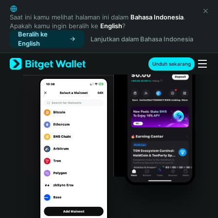
English
日本語
Saat ini kamu melihat halaman ini dalam
Bahasa Indonesia
.
Apakah kamu ingin beralih ke
English
?
Tiếng Việt
Beralih ke
Lanjutkan dalam Bahasa Indonesia
Русский
English
Español (Latinoamérica)
Türkçe
Unduh sekarang
Italiano
Français
Deutsch
简体中文
繁體中文
Português (Portugal)
Bahasa Indonesia
ภาษาไทย
हिन्दी
বাংলা
Español
Português (Brasil)
Español (Argentina)