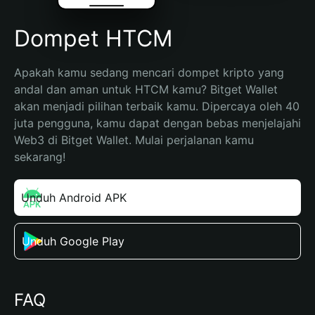
Dompet HTCM
Apakah kamu sedang mencari dompet kripto yang 
andal dan aman untuk HTCM kamu? Bitget Wallet 
akan menjadi pilihan terbaik kamu. Dipercaya oleh 40 
juta pengguna, kamu dapat dengan bebas menjelajahi 
Web3 di Bitget Wallet. Mulai perjalanan kamu 
sekarang!
Unduh Android APK
Unduh Google Play
FAQ