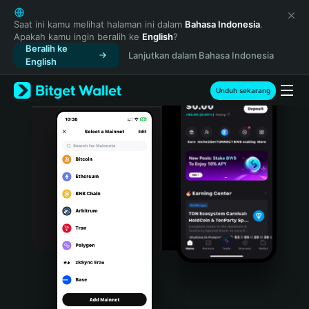
English
日本語
Saat ini kamu melihat halaman ini dalam
Bahasa Indonesia
.
Apakah kamu ingin beralih ke
English
?
Tiếng Việt
Beralih ke
Lanjutkan dalam Bahasa Indonesia
Русский
English
Español (Latinoamérica)
Türkçe
Unduh sekarang
Italiano
Français
Deutsch
简体中文
繁體中文
Português (Portugal)
Bahasa Indonesia
ภาษาไทย
हिन्दी
বাংলা
Español
Português (Brasil)
Español (Argentina)