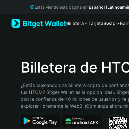
English
Estás viendo esta página en
Español (Latinoamér
日本語
Tiếng Việt
Billetera
Tarjeta
Swap
Ear
Русский
Español (Latinoamérica)
Türkçe
Italiano
Français
Deutsch
Billetera de H
简体中文
繁體中文
Português (Portugal)
¿Estás buscando una billetera cripto de confianza
Bahasa Indonesia
tus HTCM? Bitget Wallet es la opción ideal. Bitget
ภาษาไทย
con la confianza de 40 millones de usuarios y te 
हिन्दी
explorar libremente la Web3. ¡Comienza ahora m
বাংলা
Español
Português (Brasil)
Español (Argentina)