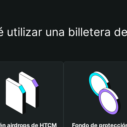
 utilizar una billetera
én airdrops de HTCM
Fondo de protecció