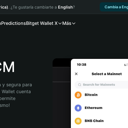
ica)
. ¿Te gustaría cambiarte a
English
?
Cambia a Eng
n
Predictions
Bitget Wallet X
Más
TCM
 y segura para 
 Wallet cuenta 
permite 
ismo!