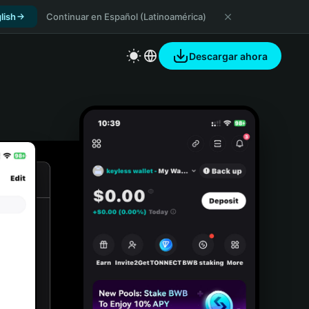
lish
Continuar en Español (Latinoamérica)
Descargar ahora