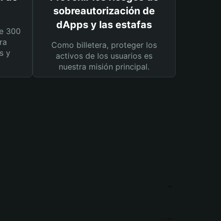
sobreautorización de
dApps y las estafas
e 300
ra
Como billetera, proteger los
s y
activos de los usuarios es
nuestra misión principal.