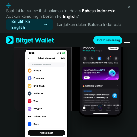
English
日本語
Saat ini kamu melihat halaman ini dalam
Bahasa Indonesia
.
Apakah kamu ingin beralih ke
English
?
Tiếng Việt
Beralih ke
Lanjutkan dalam Bahasa Indonesia
Русский
English
Español (Latinoamérica)
Türkçe
Unduh sekarang
Italiano
Français
Deutsch
简体中文
繁體中文
Português (Portugal)
Bahasa Indonesia
ภาษาไทย
हिन्दी
বাংলা
Español
Português (Brasil)
Español (Argentina)