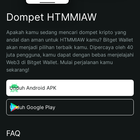
Dompet HTMMIAW
Apakah kamu sedang mencari dompet kripto yang 
andal dan aman untuk HTMMIAW kamu? Bitget Wallet 
akan menjadi pilihan terbaik kamu. Dipercaya oleh 40 
juta pengguna, kamu dapat dengan bebas menjelajahi 
Web3 di Bitget Wallet. Mulai perjalanan kamu 
sekarang!
Unduh Android APK
Unduh Google Play
FAQ