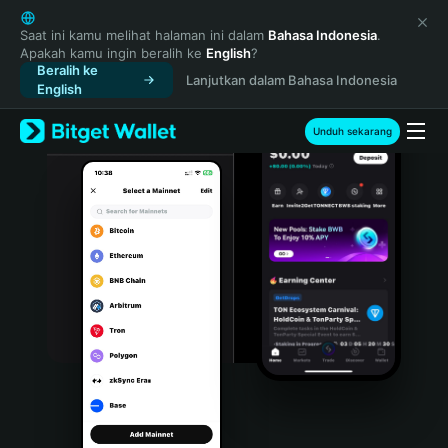
English
日本語
Saat ini kamu melihat halaman ini dalam
Bahasa Indonesia
.
Apakah kamu ingin beralih ke
English
?
Tiếng Việt
Beralih ke
Lanjutkan dalam Bahasa Indonesia
Русский
English
Español (Latinoamérica)
Türkçe
Unduh sekarang
Italiano
Français
Deutsch
简体中文
繁體中文
Português (Portugal)
Bahasa Indonesia
ภาษาไทย
हिन्दी
বাংলা
Español
Português (Brasil)
Español (Argentina)