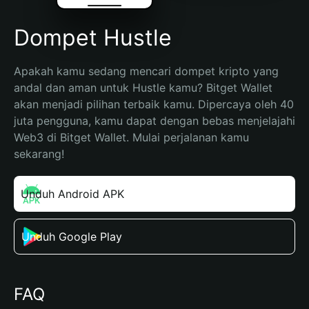
Dompet Hustle
Apakah kamu sedang mencari dompet kripto yang 
andal dan aman untuk Hustle kamu? Bitget Wallet 
akan menjadi pilihan terbaik kamu. Dipercaya oleh 40 
juta pengguna, kamu dapat dengan bebas menjelajahi 
Web3 di Bitget Wallet. Mulai perjalanan kamu 
sekarang!
Unduh Android APK
Unduh Google Play
FAQ