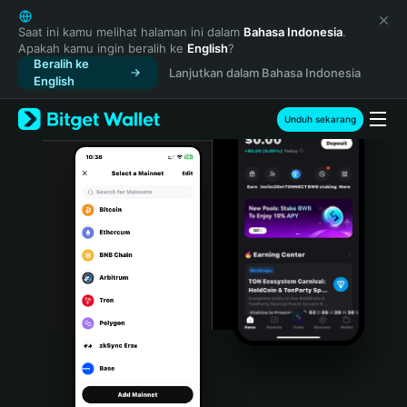
English
日本語
Saat ini kamu melihat halaman ini dalam
Bahasa Indonesia
.
Apakah kamu ingin beralih ke
English
?
Tiếng Việt
Beralih ke
Lanjutkan dalam Bahasa Indonesia
Русский
English
Español (Latinoamérica)
Türkçe
Unduh sekarang
Italiano
Français
Deutsch
简体中文
繁體中文
Português (Portugal)
Bahasa Indonesia
ภาษาไทย
हिन्दी
বাংলা
Español
Português (Brasil)
Español (Argentina)