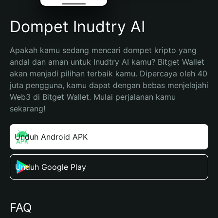
Dompet Inudtry AI
Apakah kamu sedang mencari dompet kripto yang 
andal dan aman untuk Inudtry AI kamu? Bitget Wallet 
akan menjadi pilihan terbaik kamu. Dipercaya oleh 40 
juta pengguna, kamu dapat dengan bebas menjelajahi 
Web3 di Bitget Wallet. Mulai perjalanan kamu 
sekarang!
Unduh Android APK
Unduh Google Play
FAQ