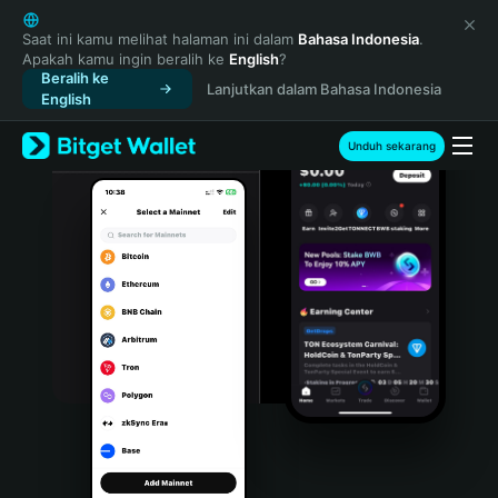
English
日本語
Saat ini kamu melihat halaman ini dalam
Bahasa Indonesia
.
Apakah kamu ingin beralih ke
English
?
Tiếng Việt
Beralih ke
Lanjutkan dalam Bahasa Indonesia
Русский
English
Español (Latinoamérica)
Türkçe
Unduh sekarang
Italiano
Français
Deutsch
简体中文
繁體中文
Português (Portugal)
Bahasa Indonesia
ภาษาไทย
हिन्दी
বাংলা
Español
Português (Brasil)
Español (Argentina)