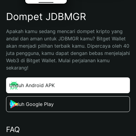
Dompet JDBMGR
Apakah kamu sedang mencari dompet kripto yang 
andal dan aman untuk JDBMGR kamu? Bitget Wallet 
akan menjadi pilihan terbaik kamu. Dipercaya oleh 40 
juta pengguna, kamu dapat dengan bebas menjelajahi 
Web3 di Bitget Wallet. Mulai perjalanan kamu 
sekarang!
Unduh Android APK
Unduh Google Play
FAQ