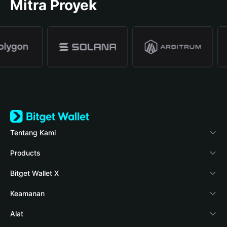
Mitra Proyek
Tentang Kami
Bitget Wallet
Products
Blog
Crypto Card
Bitget Wallet X
Verifikasi keaslian
Stablecoin Earn
Pengembang
Keamanan
Berita kripto
Payfi Crypto
Hubungkan dompet
Dana perlindungan
Alat