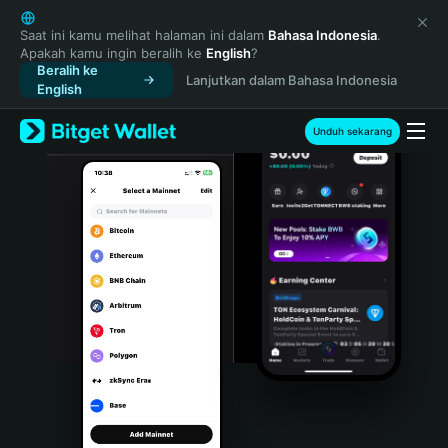
English
日本語
Saat ini kamu melihat halaman ini dalam
Bahasa Indonesia
.
Apakah kamu ingin beralih ke
English
?
Tiếng Việt
Beralih ke
Lanjutkan dalam Bahasa Indonesia
Русский
English
Español (Latinoamérica)
Türkçe
Unduh sekarang
Italiano
Français
Deutsch
简体中文
繁體中文
Português (Portugal)
Bahasa Indonesia
ภาษาไทย
हिन्दी
বাংলা
Español
Português (Brasil)
Español (Argentina)