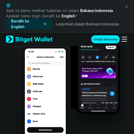
English
日本語
Saat ini kamu melihat halaman ini dalam
Bahasa Indonesia
.
Apakah kamu ingin beralih ke
English
?
Tiếng Việt
Beralih ke
Lanjutkan dalam Bahasa Indonesia
Русский
English
Español (Latinoamérica)
Türkçe
Unduh sekarang
Italiano
Français
Deutsch
简体中文
繁體中文
Português (Portugal)
Bahasa Indonesia
ภาษาไทย
हिन्दी
বাংলা
Español
Português (Brasil)
Español (Argentina)