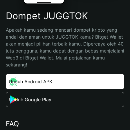
Dompet JUGGTOK
Apakah kamu sedang mencari dompet kripto yang 
andal dan aman untuk JUGGTOK kamu? Bitget Wallet 
akan menjadi pilihan terbaik kamu. Dipercaya oleh 40 
juta pengguna, kamu dapat dengan bebas menjelajahi 
Web3 di Bitget Wallet. Mulai perjalanan kamu 
sekarang!
Unduh Android APK
Unduh Google Play
FAQ