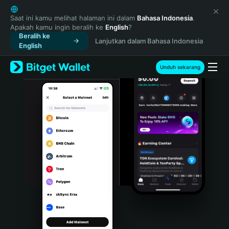
English
日本語
Saat ini kamu melihat halaman ini dalam
Bahasa Indonesia
.
Apakah kamu ingin beralih ke
English
?
Tiếng Việt
Beralih ke
Lanjutkan dalam Bahasa Indonesia
Русский
English
Español (Latinoamérica)
Türkçe
Unduh sekarang
Italiano
Français
Deutsch
简体中文
繁體中文
Português (Portugal)
Bahasa Indonesia
ภาษาไทย
हिन्दी
বাংলা
Español
Português (Brasil)
Español (Argentina)