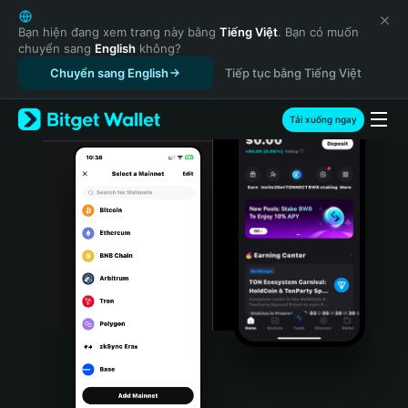
English
日本語
Bạn hiện đang xem trang này bằng
Tiếng Việt
. Bạn có muốn
chuyển sang
English
không?
Tiếng Việt
Chuyển sang English
Tiếp tục bằng Tiếng Việt
Русский
Español (Latinoamérica)
Türkçe
Tải xuống ngay
Italiano
Français
Deutsch
简体中文
繁體中文
Português (Portugal)
Bahasa Indonesia
ภาษาไทย
हिन्दी
বাংলা
Español
Português (Brasil)
Español (Argentina)