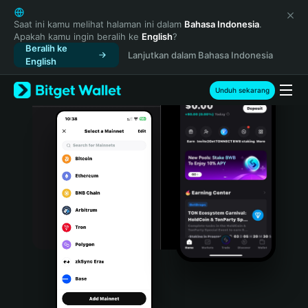
English
日本語
Saat ini kamu melihat halaman ini dalam
Bahasa Indonesia
.
Apakah kamu ingin beralih ke
English
?
Tiếng Việt
Beralih ke
Lanjutkan dalam Bahasa Indonesia
Русский
English
Español (Latinoamérica)
Türkçe
Unduh sekarang
Italiano
Français
Deutsch
简体中文
繁體中文
Português (Portugal)
Bahasa Indonesia
ภาษาไทย
हिन्दी
বাংলা
Español
Português (Brasil)
Español (Argentina)