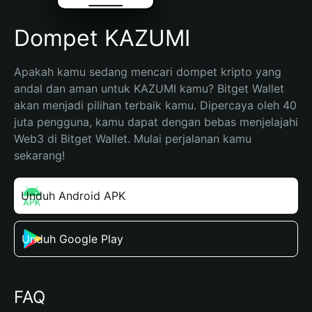
Dompet KAZUMI
Apakah kamu sedang mencari dompet kripto yang 
andal dan aman untuk KAZUMI kamu? Bitget Wallet 
akan menjadi pilihan terbaik kamu. Dipercaya oleh 40 
juta pengguna, kamu dapat dengan bebas menjelajahi 
Web3 di Bitget Wallet. Mulai perjalanan kamu 
sekarang!
Unduh Android APK
Unduh Google Play
FAQ