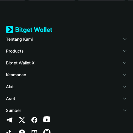
Tentang Kami
Bitget Wallet
Products
Blog
Crypto Card
Bitget Wallet X
Verifikasi keaslian
Stablecoin Earn
Pengembang
Keamanan
Berita kripto
Payfi Crypto
Hubungkan dompet
Dana perlindungan
Alat
Pusat Bantuan
Crypto Swap API
Bitget Wallet Pay
Teknologi keamanan
Beli kripto
Aset
Hubungi Kami
Altcoin Season Index
Listing proyek
Deteksi otorisasi
Arbitrum
Sumber
Sumber merek
Prediction Markets
Deteksi kontrak
Avalanche
Kebijakan Privasi