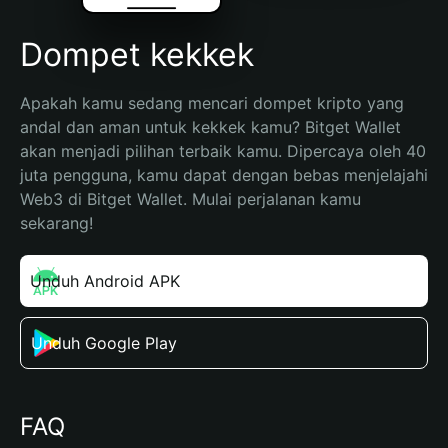
Dompet kekkek
Apakah kamu sedang mencari dompet kripto yang 
andal dan aman untuk kekkek kamu? Bitget Wallet 
akan menjadi pilihan terbaik kamu. Dipercaya oleh 40 
juta pengguna, kamu dapat dengan bebas menjelajahi 
Web3 di Bitget Wallet. Mulai perjalanan kamu 
sekarang!
Unduh Android APK
Unduh Google Play
FAQ