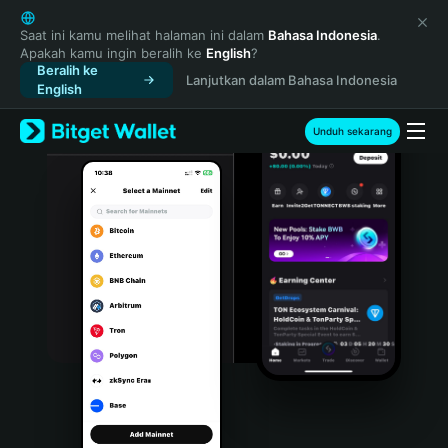
English
日本語
Saat ini kamu melihat halaman ini dalam
Bahasa Indonesia
.
Apakah kamu ingin beralih ke
English
?
Tiếng Việt
Beralih ke
Lanjutkan dalam Bahasa Indonesia
Русский
English
Español (Latinoamérica)
Türkçe
Unduh sekarang
Italiano
Français
Deutsch
简体中文
繁體中文
Português (Portugal)
Bahasa Indonesia
ภาษาไทย
हिन्दी
বাংলা
Español
Português (Brasil)
Español (Argentina)