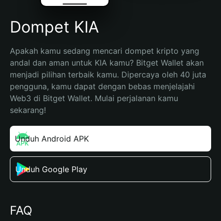
Dompet KIA
Apakah kamu sedang mencari dompet kripto yang 
andal dan aman untuk KIA kamu? Bitget Wallet akan 
menjadi pilihan terbaik kamu. Dipercaya oleh 40 juta 
pengguna, kamu dapat dengan bebas menjelajahi 
Web3 di Bitget Wallet. Mulai perjalanan kamu 
sekarang!
Unduh Android APK
Unduh Google Play
FAQ