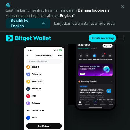
English
日本語
Saat ini kamu melihat halaman ini dalam
Bahasa Indonesia
.
Apakah kamu ingin beralih ke
English
?
Tiếng Việt
Beralih ke
Lanjutkan dalam Bahasa Indonesia
Русский
English
Español (Latinoamérica)
Türkçe
Unduh sekarang
Italiano
Français
Deutsch
简体中文
繁體中文
Português (Portugal)
Bahasa Indonesia
ภาษาไทย
हिन्दी
বাংলা
Español
Português (Brasil)
Español (Argentina)