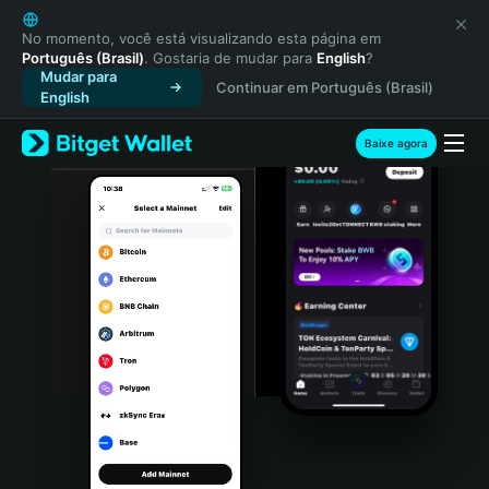
English
日本語
No momento, você está visualizando esta página em
Português (Brasil)
. Gostaria de mudar para
English
?
Tiếng Việt
Mudar para
Continuar em Português (Brasil)
Русский
English
Español (Latinoamérica)
Türkçe
Baixe agora
Italiano
Français
Deutsch
简体中文
繁體中文
Português (Portugal)
Bahasa Indonesia
ภาษาไทย
हिन्दी
বাংলা
Español
Português (Brasil)
Español (Argentina)