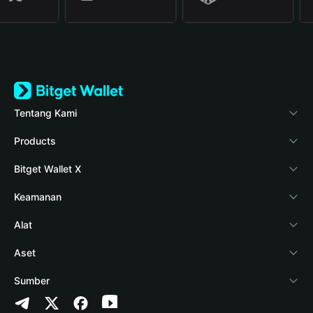
Tentang Kami
Bitget Wallet
Products
Blog
Crypto Card
Bitget Wallet X
Verifikasi keaslian
Stablecoin Earn
Pengembang
Keamanan
Berita kripto
Payfi Crypto
Hubungkan dompet
Dana perlindungan
Alat
Pusat Bantuan
Crypto Swap API
Bitget Wallet Pay
Teknologi keamanan
Beli kripto
Aset
Hubungi Kami
Altcoin Season Index
Listing proyek
Deteksi otorisasi
Arbitrum
Sumber
Sumber merek
Prediction Markets
Deteksi kontrak
Avalanche
Kebijakan Privasi