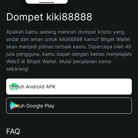
Dompet kiki88888
Apakah kamu sedang mencari dompet kripto yang 
andal dan aman untuk kiki88888 kamu? Bitget Wallet 
akan menjadi pilihan terbaik kamu. Dipercaya oleh 40 
juta pengguna, kamu dapat dengan bebas menjelajahi 
Web3 di Bitget Wallet. Mulai perjalanan kamu 
sekarang!
Unduh Android APK
Unduh Google Play
FAQ