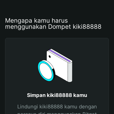
Mengapa kamu harus 
menggunakan Dompet kiki88888
Simpan kiki88888 kamu
Lindungi kiki88888 kamu dengan