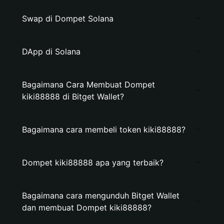
Swap di Dompet Solana
DApp di Solana
Bagaimana Cara Membuat Dompet
kiki88888 di Bitget Wallet?
Bagaimana cara membeli token kiki88888?
Dompet kiki88888 apa yang terbaik?
Bagaimana cara mengunduh Bitget Wallet
dan membuat Dompet kiki88888?