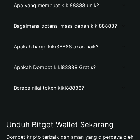
Apa yang membuat kiki88888 unik?
Bagaimana potensi masa depan kiki88888?
Apakah harga kiki88888 akan naik?
Apakah Dompet kiki88888 Gratis?
Berapa nilai token kiki88888?
Unduh Bitget Wallet Sekarang
Dompet kripto terbaik dan aman yang dipercaya oleh