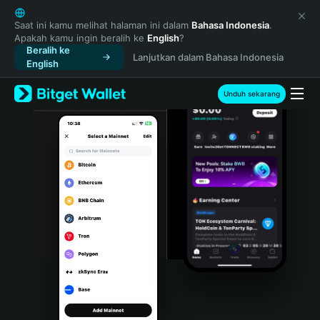
English
日本語
Saat ini kamu melihat halaman ini dalam
Bahasa Indonesia
.
Apakah kamu ingin beralih ke
English
?
Tiếng Việt
Beralih ke
Lanjutkan dalam Bahasa Indonesia
Русский
English
Español (Latinoamérica)
Türkçe
Unduh sekarang
Italiano
Français
Deutsch
简体中文
繁體中文
Português (Portugal)
Bahasa Indonesia
ภาษาไทย
हिन्दी
বাংলা
Español
Português (Brasil)
Español (Argentina)