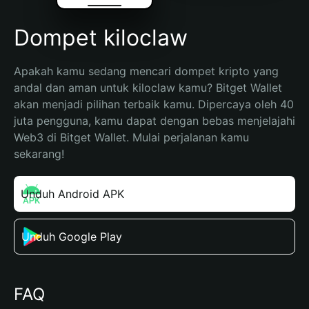
Dompet kiloclaw
Apakah kamu sedang mencari dompet kripto yang 
andal dan aman untuk kiloclaw kamu? Bitget Wallet 
akan menjadi pilihan terbaik kamu. Dipercaya oleh 40 
juta pengguna, kamu dapat dengan bebas menjelajahi 
Web3 di Bitget Wallet. Mulai perjalanan kamu 
sekarang!
Unduh Android APK
Unduh Google Play
FAQ