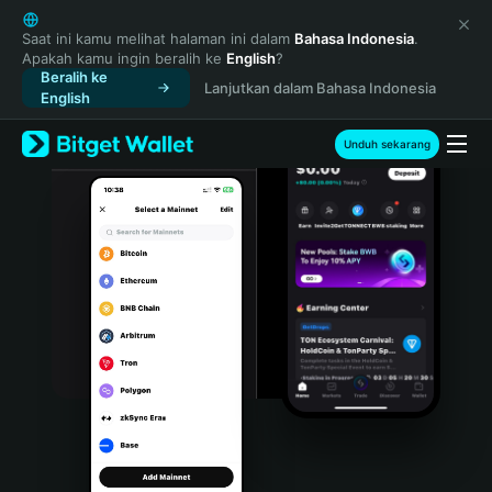
English
日本語
Saat ini kamu melihat halaman ini dalam
Bahasa Indonesia
.
Apakah kamu ingin beralih ke
English
?
Tiếng Việt
Beralih ke
Lanjutkan dalam Bahasa Indonesia
Русский
English
Español (Latinoamérica)
Türkçe
Unduh sekarang
Italiano
Français
Deutsch
简体中文
繁體中文
Português (Portugal)
Bahasa Indonesia
ภาษาไทย
हिन्दी
বাংলা
Español
Português (Brasil)
Español (Argentina)