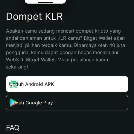
Dompet KLR
Apakah kamu sedang mencari dompet kripto yang 
andal dan aman untuk KLR kamu? Bitget Wallet akan 
menjadi pilihan terbaik kamu. Dipercaya oleh 40 juta 
pengguna, kamu dapat dengan bebas menjelajahi 
Web3 di Bitget Wallet. Mulai perjalanan kamu 
sekarang!
Unduh Android APK
Unduh Google Play
FAQ