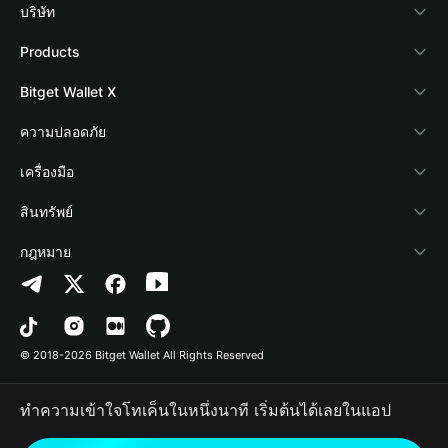
บริษัท
เกี่ยวกับ Bitget Wallet
Products
Blog
Crypto Card
Bitget Wallet X
Academy
Stablecoin Earn
นักพัฒนา
ความปลอดภัย
ข่าวสารด้านคริปโต
Payfi Crypto
เชื่อมต่อ Wallet
Protection Fund
เครื่องมือ
ศูนย์ช่วยเหลือ
Crypto Swap API
Bitget Wallet Pay
เทคโนโลยีความปลอดภัย
ซื้อคริปโต
สินทรัพย์
ติดต่อเรา
Altcoin Season Index
ลิสต์โปรเจกต์
การตรวจจับการอนุญาต
Arbitrum
กฎหมาย
ทรัพยากรข้อมูลของแบรนด์
Prediction Markets
การตรวจจับสัญญา
Avalanche
นโยบายความเป็นส่วนตัว
อาชีพ
DApp
การโอนเป็นชุด
Bitcoin
ข้อตกลงในการใช้บริการ
© 2018-2026 Bitget Wallet All Rights Reserved
การยืนยันช่องทางอย่างเป็นทางการ
Trade
BNB Chain
Risk Disclosure
ทำความเข้าใจโทเค็นในหนึ่งนาที เริ่มต้นได้เลยในแอป
RWA
Polygon