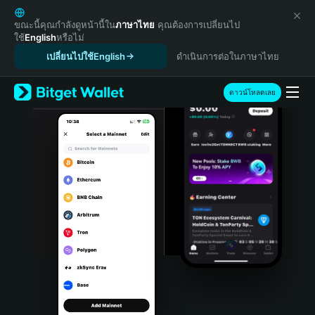
English
日本語
ขณะนี้คุณกำลังดูหน้านี้ใน
ภาษาไทย
คุณต้องการเปลี่ยนไป
ใช้
English
หรือไม่
Tiếng Việt
เปลี่ยนไปใช้English
ดำเนินการต่อในภาษาไทย
Русский
Español (Latinoamérica)
Türkçe
ดาวน์โหลดเลย
Italiano
Français
Deutsch
简体中文
繁體中文
Português (Portugal)
Bahasa Indonesia
ภาษาไทย
हिन्दी
বাংলা
Español
Português (Brasil)
Español (Argentina)