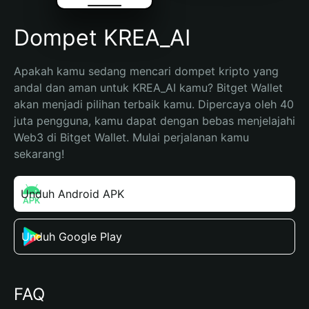
Dompet KREA_AI
Apakah kamu sedang mencari dompet kripto yang 
andal dan aman untuk KREA_AI kamu? Bitget Wallet 
akan menjadi pilihan terbaik kamu. Dipercaya oleh 40 
juta pengguna, kamu dapat dengan bebas menjelajahi 
Web3 di Bitget Wallet. Mulai perjalanan kamu 
sekarang!
Unduh Android APK
Unduh Google Play
FAQ