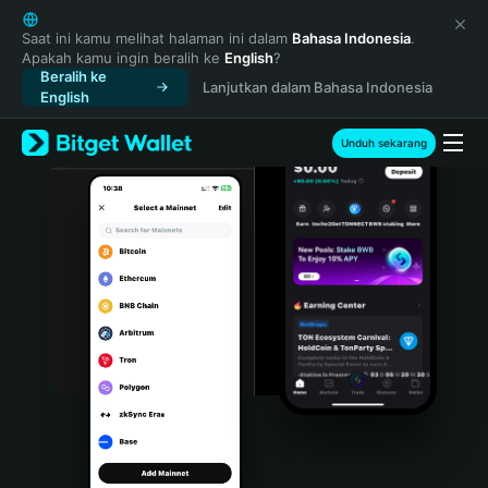
English
日本語
Saat ini kamu melihat halaman ini dalam
Bahasa Indonesia
.
Apakah kamu ingin beralih ke
English
?
Tiếng Việt
Beralih ke
Lanjutkan dalam Bahasa Indonesia
Русский
English
Español (Latinoamérica)
Türkçe
Unduh sekarang
Italiano
Français
Deutsch
简体中文
繁體中文
Português (Portugal)
Bahasa Indonesia
ภาษาไทย
हिन्दी
বাংলা
Español
Português (Brasil)
Español (Argentina)