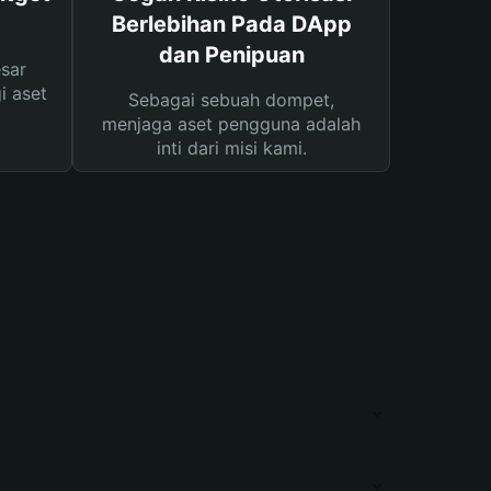
Berlebihan Pada DApp
dan Penipuan
sar
i aset
Sebagai sebuah dompet,
menjaga aset pengguna adalah
inti dari misi kami.