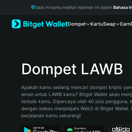
English
Saat ini kamu melihat halaman ini dalam
Bahasa I
日本語
Tiếng Việt
Dompet
Kartu
Swap
Earn
Русский
Español (Latinoamérica)
Türkçe
Italiano
Français
Deutsch
Dompet LAWB
简体中文
繁體中文
Português (Portugal)
Apakah kamu sedang mencari dompet kripto yang
Bahasa Indonesia
aman untuk LAWB kamu? Bitget Wallet akan menjad
ภาษาไทย
terbaik kamu. Dipercaya oleh 40 juta pengguna, 
हिन्दी
dengan bebas menjelajahi Web3 di Bitget Wallet. M
বাংলা
perjalanan kamu sekarang!
Español
Português (Brasil)
Español (Argentina)