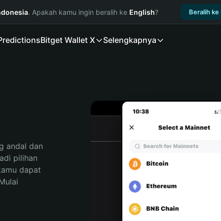
ndonesia
. Apakah kamu ingin beralih ke
English
?
Beralih ke
Predictions
Bitget Wallet X
Selengkapnya
 andal dan 
i pilihan 
kamu dapat 
ulai 