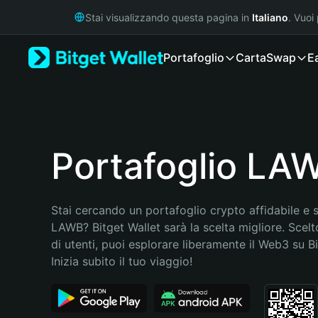
English
Stai visualizzando questa pagina in
Italiano
. Vuoi
日本語
Tiếng Việt
Portafoglio
Carta
Swap
E
Русский
Español (Latinoamérica)
Türkçe
Italiano
Français
Deutsch
Portafoglio LA
简体中文
繁體中文
Português (Portugal)
Stai cercando un portafoglio crypto affidabile e si
Bahasa Indonesia
LAWB? Bitget Wallet sarà la scelta migliore. Scelto
ภาษาไทย
di utenti, puoi esplorare liberamente il Web3 su Bit
हिन्दी
Inizia subito il tuo viaggio!
বাংলা
Español
Português (Brasil)
Español (Argentina)