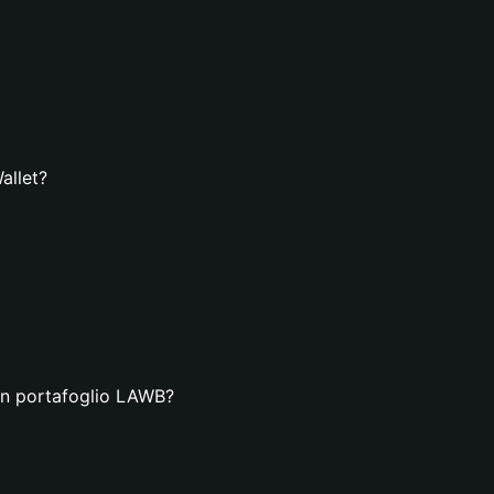
allet?
 un portafoglio LAWB?