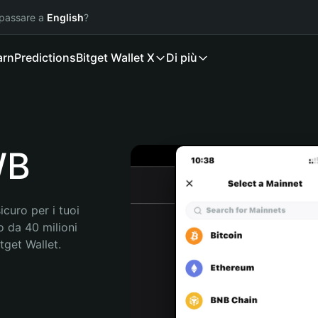
 passare a
English
?
arn
Predictions
Bitget Wallet X
Di più
WB
curo per i tuoi 
 da 40 milioni 
get Wallet. 