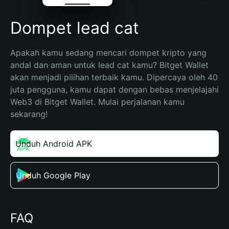
Dompet lead cat
Apakah kamu sedang mencari dompet kripto yang 
andal dan aman untuk lead cat kamu? Bitget Wallet 
akan menjadi pilihan terbaik kamu. Dipercaya oleh 40 
juta pengguna, kamu dapat dengan bebas menjelajahi 
Web3 di Bitget Wallet. Mulai perjalanan kamu 
sekarang!
Unduh Android APK
Unduh Google Play
FAQ