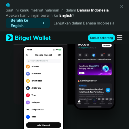
English
日本語
Saat ini kamu melihat halaman ini dalam
Bahasa Indonesia
.
Apakah kamu ingin beralih ke
English
?
Tiếng Việt
Beralih ke
Lanjutkan dalam Bahasa Indonesia
Русский
English
Español (Latinoamérica)
Türkçe
Unduh sekarang
Italiano
Français
Deutsch
简体中文
繁體中文
Português (Portugal)
Bahasa Indonesia
ภาษาไทย
हिन्दी
বাংলা
Español
Português (Brasil)
Español (Argentina)