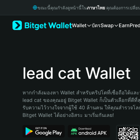
English
ขณะนี้คุณกำลังดูหน้านี้ใน
ภาษาไทย
คุณต้องการเปลี่ย
日本語
Tiếng Việt
Wallet
บัตร
Swap
Earn
Pred
Русский
Español (Latinoamérica)
Türkçe
Italiano
Français
Deutsch
lead cat Wallet
简体中文
繁體中文
Português (Portugal)
หากกำลังมองหา Wallet สำหรับคริปโตที่เชื่อถือได้และป
Bahasa Indonesia
lead cat ของคุณอยู่ Bitget Wallet ก็เป็นตัวเลือกที่ดีที
ภาษาไทย
รับความไว้วางใจจากผู้ใช้ 40 ล้านคน ให้คุณสำรวจโ
हिन्दी
Bitget Wallet ได้อย่างอิสระ มาเริ่มกันเลย!
বাংলা
Español
Português (Brasil)
Español (Argentina)