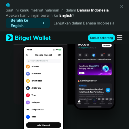
English
日本語
Saat ini kamu melihat halaman ini dalam
Bahasa Indonesia
.
Apakah kamu ingin beralih ke
English
?
Tiếng Việt
Beralih ke
Lanjutkan dalam Bahasa Indonesia
Русский
English
Español (Latinoamérica)
Türkçe
Unduh sekarang
Italiano
Français
Deutsch
简体中文
繁體中文
Português (Portugal)
Bahasa Indonesia
ภาษาไทย
हिन्दी
বাংলা
Español
Português (Brasil)
Español (Argentina)