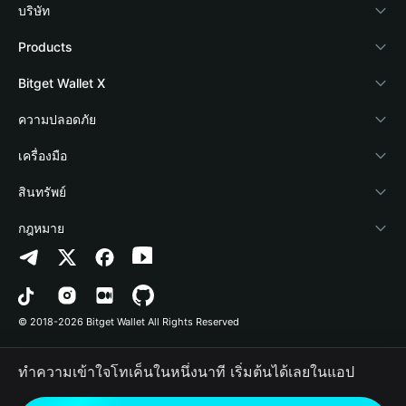
บริษัท
เกี่ยวกับ Bitget Wallet
Products
Blog
Crypto Card
Bitget Wallet X
Academy
Stablecoin Earn
นักพัฒนา
ความปลอดภัย
ข่าวสารด้านคริปโต
Payfi Crypto
เชื่อมต่อ Wallet
Protection Fund
เครื่องมือ
ศูนย์ช่วยเหลือ
Crypto Swap API
Bitget Wallet Pay
เทคโนโลยีความปลอดภัย
ซื้อคริปโต
สินทรัพย์
ติดต่อเรา
Altcoin Season Index
ลิสต์โปรเจกต์
การตรวจจับการอนุญาต
Arbitrum
กฎหมาย
ทรัพยากรข้อมูลของแบรนด์
Prediction Markets
การตรวจจับสัญญา
Avalanche
นโยบายความเป็นส่วนตัว
อาชีพ
DApp
การโอนเป็นชุด
Bitcoin
ข้อตกลงในการใช้บริการ
© 2018-2026 Bitget Wallet All Rights Reserved
การยืนยันช่องทางอย่างเป็นทางการ
Trade
BNB Chain
Risk Disclosure
ทำความเข้าใจโทเค็นในหนึ่งนาที เริ่มต้นได้เลยในแอป
RWA
Polygon