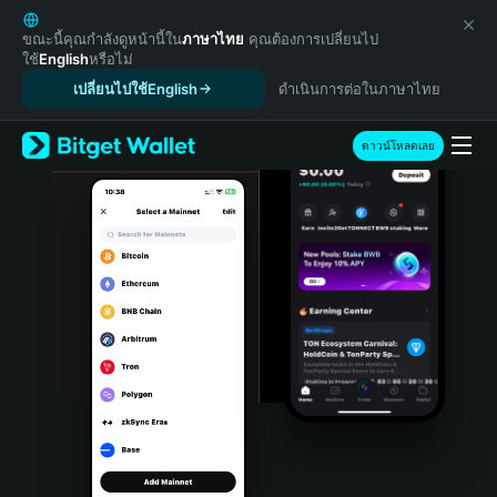
English
日本語
ขณะนี้คุณกำลังดูหน้านี้ใน
ภาษาไทย
คุณต้องการเปลี่ยนไป
ใช้
English
หรือไม่
Tiếng Việt
เปลี่ยนไปใช้English
ดำเนินการต่อในภาษาไทย
Русский
Español (Latinoamérica)
Türkçe
ดาวน์โหลดเลย
Italiano
Français
Deutsch
简体中文
繁體中文
Português (Portugal)
Bahasa Indonesia
ภาษาไทย
हिन्दी
বাংলা
Español
Português (Brasil)
Español (Argentina)