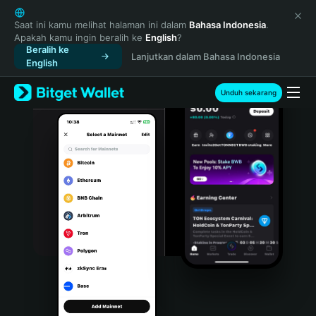
English
日本語
Saat ini kamu melihat halaman ini dalam
Bahasa Indonesia
.
Apakah kamu ingin beralih ke
English
?
Tiếng Việt
Beralih ke
Lanjutkan dalam Bahasa Indonesia
Русский
English
Español (Latinoamérica)
Türkçe
Unduh sekarang
Italiano
Français
Deutsch
简体中文
繁體中文
Português (Portugal)
Bahasa Indonesia
ภาษาไทย
हिन्दी
বাংলা
Español
Português (Brasil)
Español (Argentina)