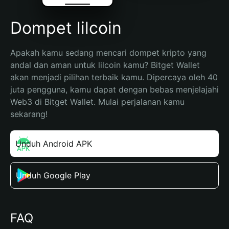
Dompet lilcoin
Apakah kamu sedang mencari dompet kripto yang 
andal dan aman untuk lilcoin kamu? Bitget Wallet 
akan menjadi pilihan terbaik kamu. Dipercaya oleh 40 
juta pengguna, kamu dapat dengan bebas menjelajahi 
Web3 di Bitget Wallet. Mulai perjalanan kamu 
sekarang!
Unduh Android APK
Unduh Google Play
FAQ