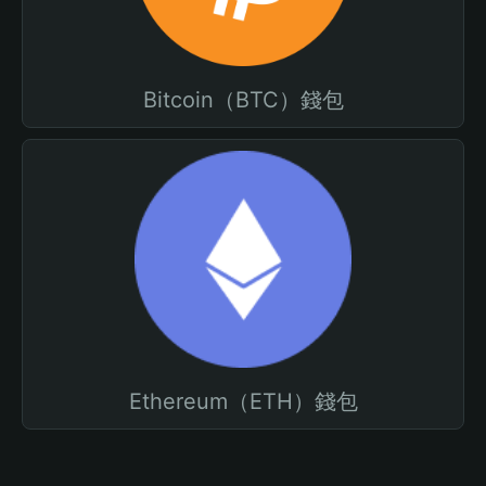
Bitcoin（BTC）錢包
Ethereum（ETH）錢包