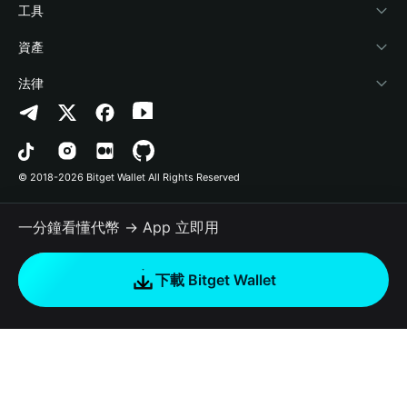
加密資訊
Payfi Crypto
連接錢包
風險保障基金
工具
幫助中心
Crypto Swap API
Bitget Wallet Pay
安全防護技術
快捷買幣
資產
‌聯繫我們
Altcoin Season Index
合作上架
授權檢測
Arbitrum
法律
品牌資源
Prediction Markets
合約檢測
Avalanche
隱私協議
工作機會
DApp
批次轉帳
Bitcoin
用戶使用協議
© 2018-2026 Bitget Wallet All Rights Reserved
官方渠道驗證
Trade
BNB Chain
Risk Disclosure
一分鐘看懂代幣 → App 立即用
RWA
Polygon
如何購買加密貨幣
下載 Bitget Wallet