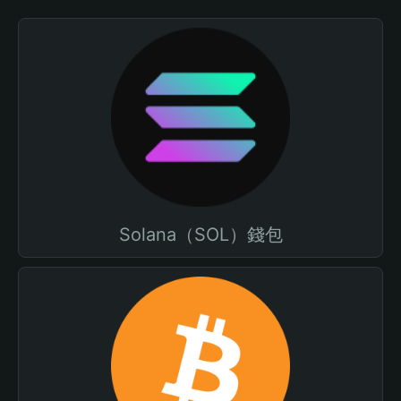
Solana（SOL）錢包