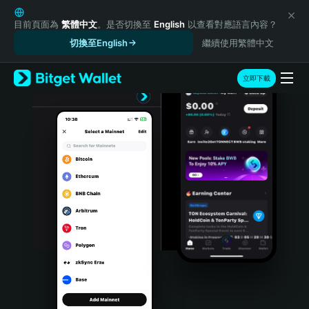
English
日本語
目前頁面為
繁體中文
。是否切換至
English
以查看對應語言內容？
Tiếng Việt
切換至English
繼續使用繁體中文
Русский
Español (Latinoamérica)
立即下載
Türkçe
Italiano
Français
Deutsch
简体中文
繁體中文
Português (Portugal)
Bahasa Indonesia
ภาษาไทย
हिन्दी
বাংলা
Español
Português (Brasil)
Español (Argentina)