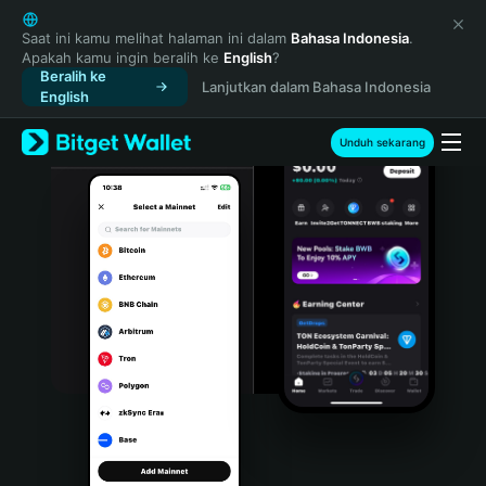
English
日本語
Saat ini kamu melihat halaman ini dalam
Bahasa Indonesia
.
Apakah kamu ingin beralih ke
English
?
Tiếng Việt
Beralih ke
Lanjutkan dalam Bahasa Indonesia
Русский
English
Español (Latinoamérica)
Türkçe
Unduh sekarang
Italiano
Français
Deutsch
简体中文
繁體中文
Português (Portugal)
Bahasa Indonesia
ภาษาไทย
हिन्दी
বাংলা
Español
Português (Brasil)
Español (Argentina)