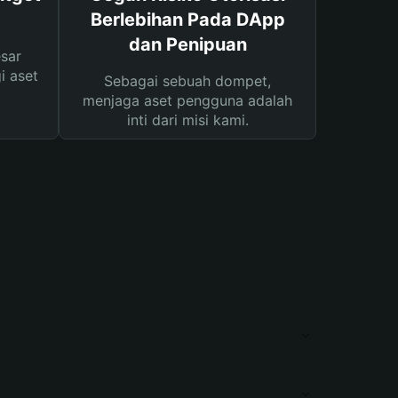
Berlebihan Pada DApp
dan Penipuan
sar
i aset
Sebagai sebuah dompet,
menjaga aset pengguna adalah
inti dari misi kami.