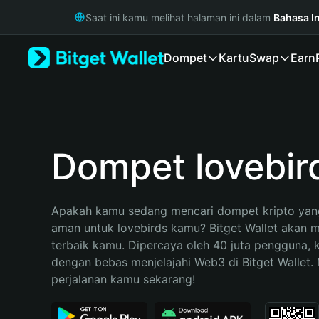
English
Saat ini kamu melihat halaman ini dalam
Bahasa I
日本語
Tiếng Việt
Dompet
Kartu
Swap
Earn
Русский
Español (Latinoamérica)
Türkçe
Italiano
Français
Deutsch
Dompet lovebir
简体中文
繁體中文
Português (Portugal)
Apakah kamu sedang mencari dompet kripto yang
Bahasa Indonesia
aman untuk lovebirds kamu? Bitget Wallet akan me
ภาษาไทย
terbaik kamu. Dipercaya oleh 40 juta pengguna, 
हिन्दी
dengan bebas menjelajahi Web3 di Bitget Wallet. M
বাংলা
perjalanan kamu sekarang!
Español
Português (Brasil)
Español (Argentina)