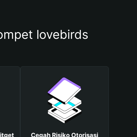
mpet lovebirds
itget
Cegah Risiko Otorisasi