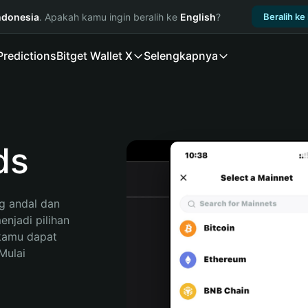
ndonesia
. Apakah kamu ingin beralih ke
English
?
Beralih ke
Predictions
Bitget Wallet X
Selengkapnya
ds
 andal dan 
njadi pilihan 
kamu dapat 
ulai 