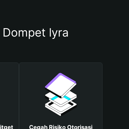
Dompet lyra
itget
Cegah Risiko Otorisasi