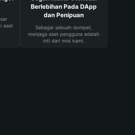
Berlebihan Pada DApp
dan Penipuan
sar
i aset
Sebagai sebuah dompet,
menjaga aset pengguna adalah
inti dari misi kami.