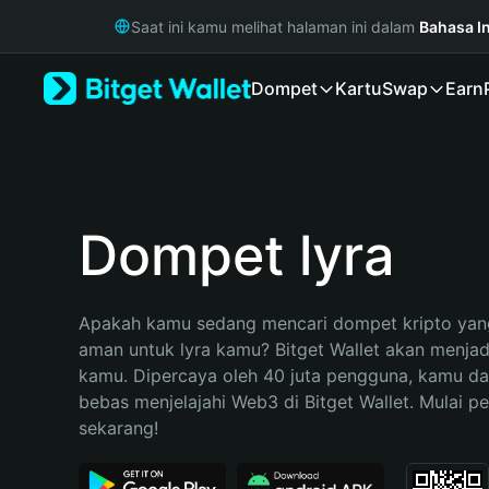
English
Saat ini kamu melihat halaman ini dalam
Bahasa I
日本語
Tiếng Việt
Dompet
Kartu
Swap
Earn
Русский
Español (Latinoamérica)
Türkçe
Italiano
Français
Deutsch
Dompet lyra
简体中文
繁體中文
Português (Portugal)
Apakah kamu sedang mencari dompet kripto yang
Bahasa Indonesia
aman untuk lyra kamu? Bitget Wallet akan menjadi 
ภาษาไทย
kamu. Dipercaya oleh 40 juta pengguna, kamu da
हिन्दी
bebas menjelajahi Web3 di Bitget Wallet. Mulai pe
বাংলা
sekarang!
Español
Português (Brasil)
Español (Argentina)