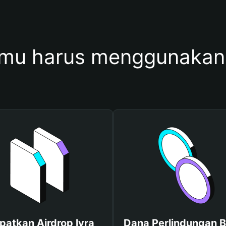
mu harus menggunakan 
patkan Airdrop lyra
Dana Perlindungan B