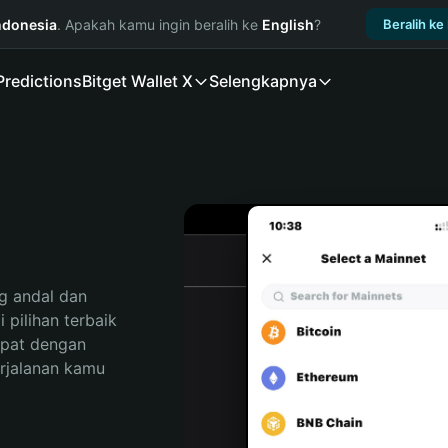
ndonesia
. Apakah kamu ingin beralih ke
English
?
Beralih ke
Predictions
Bitget Wallet X
Selengkapnya
 andal dan 
pilihan terbaik 
pat dengan 
rjalanan kamu 