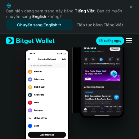
English
日本語
Bạn hiện đang xem trang này bằng
Tiếng Việt
. Bạn có muốn
chuyển sang
English
không?
Tiếng Việt
Chuyển sang English
Tiếp tục bằng Tiếng Việt
Русский
Español (Latinoamérica)
Türkçe
Tải xuống ngay
Italiano
Français
Deutsch
简体中文
繁體中文
Português (Portugal)
Bahasa Indonesia
ภาษาไทย
हिन्दी
বাংলা
Español
Português (Brasil)
Español (Argentina)