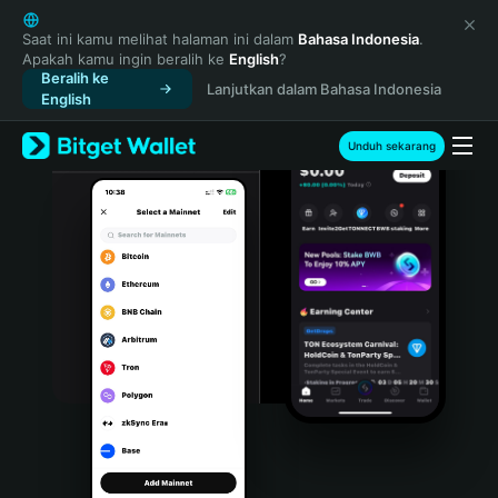
English
日本語
Saat ini kamu melihat halaman ini dalam
Bahasa Indonesia
.
Apakah kamu ingin beralih ke
English
?
Tiếng Việt
Beralih ke
Lanjutkan dalam Bahasa Indonesia
Русский
English
Español (Latinoamérica)
Türkçe
Unduh sekarang
Italiano
Français
Deutsch
简体中文
繁體中文
Português (Portugal)
Bahasa Indonesia
ภาษาไทย
हिन्दी
বাংলা
Español
Português (Brasil)
Español (Argentina)