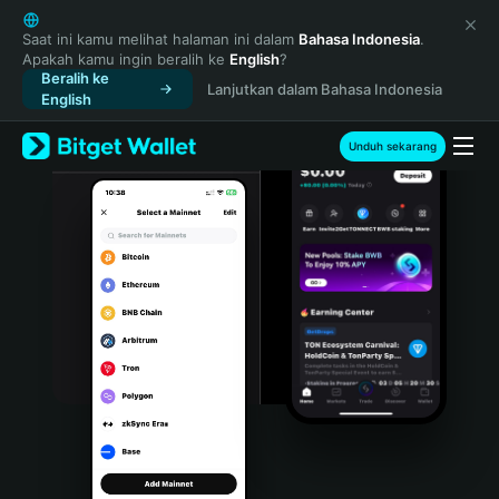
English
日本語
Saat ini kamu melihat halaman ini dalam
Bahasa Indonesia
.
Apakah kamu ingin beralih ke
English
?
Tiếng Việt
Beralih ke
Lanjutkan dalam Bahasa Indonesia
Русский
English
Español (Latinoamérica)
Türkçe
Unduh sekarang
Italiano
Français
Deutsch
简体中文
繁體中文
Português (Portugal)
Bahasa Indonesia
ภาษาไทย
हिन्दी
বাংলা
Español
Português (Brasil)
Español (Argentina)