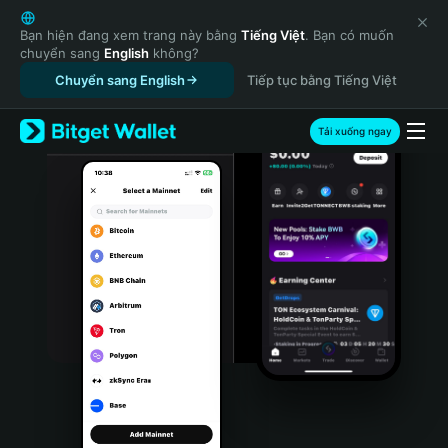
English
日本語
Bạn hiện đang xem trang này bằng
Tiếng Việt
. Bạn có muốn
chuyển sang
English
không?
Tiếng Việt
Chuyển sang English
Tiếp tục bằng Tiếng Việt
Русский
Español (Latinoamérica)
Türkçe
Tải xuống ngay
Italiano
Français
Deutsch
简体中文
繁體中文
Português (Portugal)
Bahasa Indonesia
ภาษาไทย
हिन्दी
বাংলা
Español
Português (Brasil)
Español (Argentina)