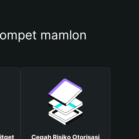
Dompet mamlon
itget
Cegah Risiko Otorisasi