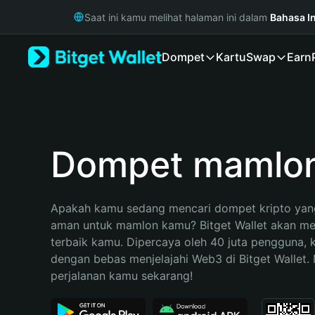
English
Saat ini kamu melihat halaman ini dalam
Bahasa I
日本語
Tiếng Việt
Dompet
Kartu
Swap
Earn
Русский
Español (Latinoamérica)
Türkçe
Italiano
Français
Deutsch
Dompet mamlo
简体中文
繁體中文
Português (Portugal)
Apakah kamu sedang mencari dompet kripto yang
Bahasa Indonesia
aman untuk mamlon kamu? Bitget Wallet akan menj
ภาษาไทย
terbaik kamu. Dipercaya oleh 40 juta pengguna, 
हिन्दी
dengan bebas menjelajahi Web3 di Bitget Wallet. M
বাংলা
perjalanan kamu sekarang!
Español
Português (Brasil)
Español (Argentina)