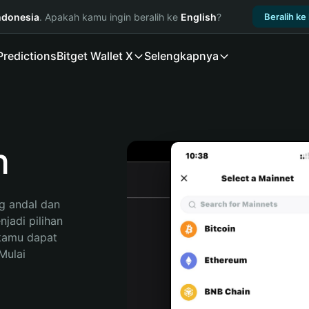
ndonesia
. Apakah kamu ingin beralih ke
English
?
Beralih ke
Predictions
Bitget Wallet X
Selengkapnya
n
 andal dan 
adi pilihan 
kamu dapat 
ulai 