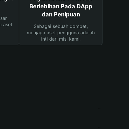
Berlebihan Pada DApp
dan Penipuan
sar
i aset
Sebagai sebuah dompet,
menjaga aset pengguna adalah
inti dari misi kami.