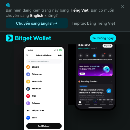
English
日本語
Bạn hiện đang xem trang này bằng
Tiếng Việt
. Bạn có muốn
chuyển sang
English
không?
Tiếng Việt
Chuyển sang English
Tiếp tục bằng Tiếng Việt
Русский
Español (Latinoamérica)
Türkçe
Tải xuống ngay
Italiano
Français
Deutsch
简体中文
繁體中文
Português (Portugal)
Bahasa Indonesia
ภาษาไทย
हिन्दी
বাংলা
Español
Português (Brasil)
Español (Argentina)