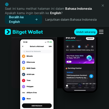
English
日本語
Saat ini kamu melihat halaman ini dalam
Bahasa Indonesia
.
Apakah kamu ingin beralih ke
English
?
Tiếng Việt
Beralih ke
Lanjutkan dalam Bahasa Indonesia
Русский
English
Español (Latinoamérica)
Türkçe
Unduh sekarang
Italiano
Français
Deutsch
简体中文
繁體中文
Português (Portugal)
Bahasa Indonesia
ภาษาไทย
हिन्दी
বাংলা
Español
Português (Brasil)
Español (Argentina)