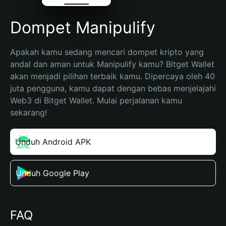
Dompet Manipulify
Apakah kamu sedang mencari dompet kripto yang 
andal dan aman untuk Manipulify kamu? Bitget Wallet 
akan menjadi pilihan terbaik kamu. Dipercaya oleh 40 
juta pengguna, kamu dapat dengan bebas menjelajahi 
Web3 di Bitget Wallet. Mulai perjalanan kamu 
sekarang!
Unduh Android APK
Unduh Google Play
FAQ