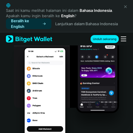
English
日本語
Saat ini kamu melihat halaman ini dalam
Bahasa Indonesia
.
Apakah kamu ingin beralih ke
English
?
Tiếng Việt
Beralih ke
Lanjutkan dalam Bahasa Indonesia
Русский
English
Español (Latinoamérica)
Türkçe
Unduh sekarang
Italiano
Français
Deutsch
简体中文
繁體中文
Português (Portugal)
Bahasa Indonesia
ภาษาไทย
हिन्दी
বাংলা
Español
Português (Brasil)
Español (Argentina)