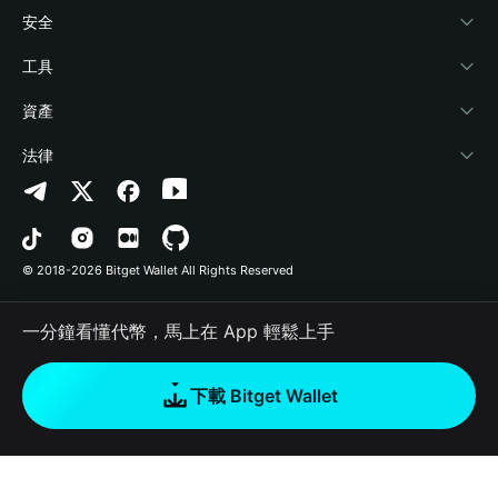
學院
Stablecoin Earn
開發者文件
安全
加密資訊
Payfi Crypto
連接錢包
風險保障基金
工具
幫助中心
Crypto Swap API
Bitget Wallet Pay
安全防護技術
快捷買幣
資產
‌聯繫我們
Altcoin Season Index
合作上架
授權檢測
Arbitrum
法律
品牌資源
Prediction Markets
合約檢測
Avalanche
隱私協議
工作機會
DApp
批次轉帳
Bitcoin
用戶使用協議
© 2018-2026 Bitget Wallet All Rights Reserved
官方渠道驗證
Trade
BNB Chain
Risk Disclosure
一分鐘看懂代幣，馬上在 App 輕鬆上手
RWA
Polygon
如何購買加密貨幣
下載 Bitget Wallet