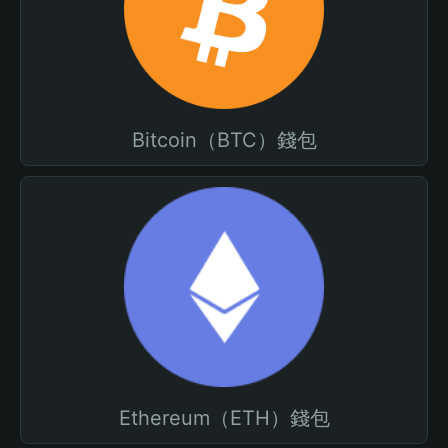
Bitcoin（BTC）錢包
Ethereum（ETH）錢包