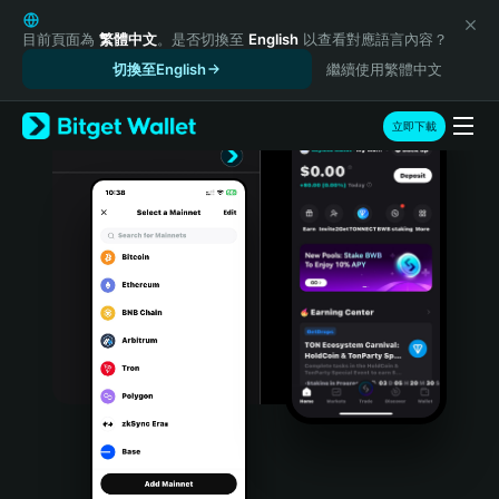
English
日本語
目前頁面為
繁體中文
。是否切換至
English
以查看對應語言內容？
Tiếng Việt
切換至English
繼續使用繁體中文
Русский
Español (Latinoamérica)
立即下載
Türkçe
Italiano
Français
Deutsch
简体中文
繁體中文
Português (Portugal)
Bahasa Indonesia
ภาษาไทย
हिन्दी
বাংলা
Español
Português (Brasil)
Español (Argentina)