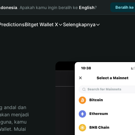
ndonesia
. Apakah kamu ingin beralih ke
English
?
Beralih ke
Predictions
Bitget Wallet X
Selengkapnya
 andal dan 
kan menjadi 
gguna, kamu 
llet. Mulai 