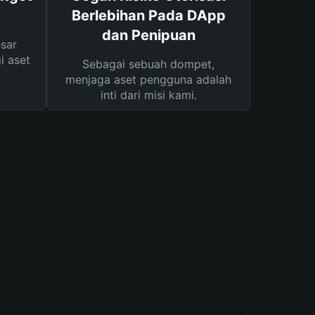
Berlebihan Pada DApp
dan Penipuan
sar
i aset
Sebagai sebuah dompet,
menjaga aset pengguna adalah
inti dari misi kami.