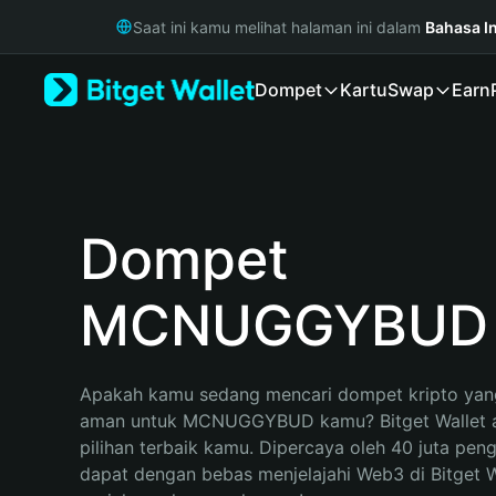
English
Saat ini kamu melihat halaman ini dalam
Bahasa I
日本語
Tiếng Việt
Dompet
Kartu
Swap
Earn
Русский
Español (Latinoamérica)
Türkçe
Italiano
Français
Deutsch
Dompet
简体中文
繁體中文
MCNUGGYBUD
Português (Portugal)
Bahasa Indonesia
ภาษาไทย
हिन्दी
Apakah kamu sedang mencari dompet kripto yang
বাংলা
aman untuk MCNUGGYBUD kamu? Bitget Wallet a
Español
pilihan terbaik kamu. Dipercaya oleh 40 juta pen
Português (Brasil)
dapat dengan bebas menjelajahi Web3 di Bitget Wa
Español (Argentina)