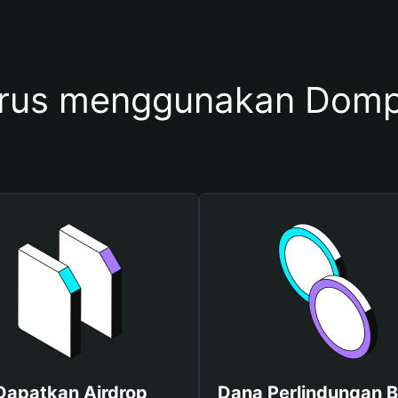
arus menggunakan Do
Dapatkan Airdrop
Dana Perlindungan B