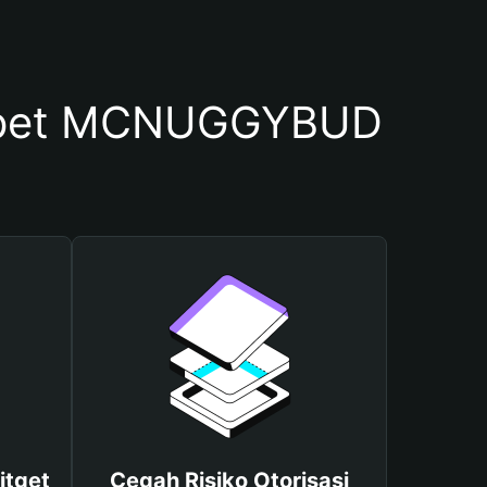
mpet MCNUGGYBUD
itget
Cegah Risiko Otorisasi