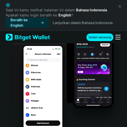
English
日本語
Saat ini kamu melihat halaman ini dalam
Bahasa Indonesia
.
Apakah kamu ingin beralih ke
English
?
Tiếng Việt
Beralih ke
Lanjutkan dalam Bahasa Indonesia
Русский
English
Español (Latinoamérica)
Türkçe
Unduh sekarang
Italiano
Français
Deutsch
简体中文
繁體中文
Português (Portugal)
Bahasa Indonesia
ภาษาไทย
हिन्दी
বাংলা
Español
Português (Brasil)
Español (Argentina)