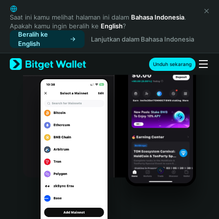
English
日本語
Saat ini kamu melihat halaman ini dalam
Bahasa Indonesia
.
Apakah kamu ingin beralih ke
English
?
Tiếng Việt
Beralih ke
Lanjutkan dalam Bahasa Indonesia
Русский
English
Español (Latinoamérica)
Türkçe
Unduh sekarang
Italiano
Français
Deutsch
简体中文
繁體中文
Português (Portugal)
Bahasa Indonesia
ภาษาไทย
हिन्दी
বাংলা
Español
Português (Brasil)
Español (Argentina)