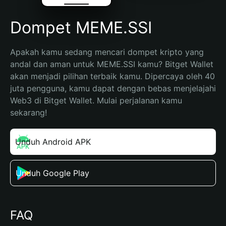
Dompet MEME.SSI
Apakah kamu sedang mencari dompet kripto yang 
andal dan aman untuk MEME.SSI kamu? Bitget Wallet 
akan menjadi pilihan terbaik kamu. Dipercaya oleh 40 
juta pengguna, kamu dapat dengan bebas menjelajahi 
Web3 di Bitget Wallet. Mulai perjalanan kamu 
sekarang!
Unduh Android APK
Unduh Google Play
FAQ