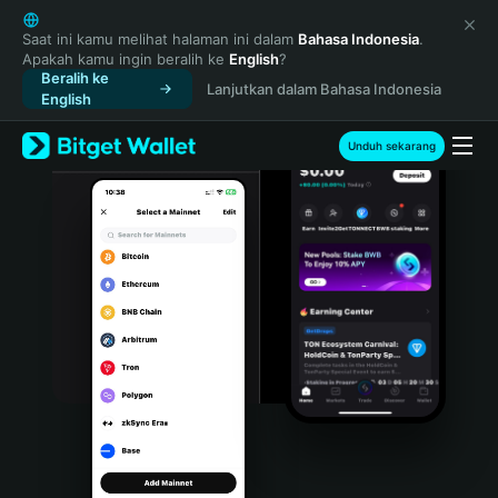
English
日本語
Saat ini kamu melihat halaman ini dalam
Bahasa Indonesia
.
Apakah kamu ingin beralih ke
English
?
Tiếng Việt
Beralih ke
Lanjutkan dalam Bahasa Indonesia
Русский
English
Español (Latinoamérica)
Türkçe
Unduh sekarang
Italiano
Français
Deutsch
简体中文
繁體中文
Português (Portugal)
Bahasa Indonesia
ภาษาไทย
हिन्दी
বাংলা
Español
Português (Brasil)
Español (Argentina)