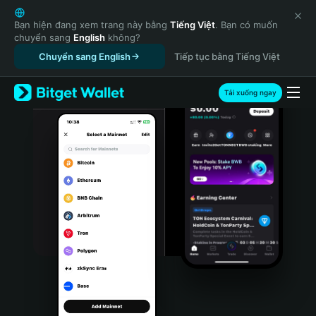
English
日本語
Bạn hiện đang xem trang này bằng
Tiếng Việt
. Bạn có muốn
chuyển sang
English
không?
Tiếng Việt
Chuyển sang English
Tiếp tục bằng Tiếng Việt
Русский
Español (Latinoamérica)
Türkçe
Tải xuống ngay
Italiano
Français
Deutsch
简体中文
繁體中文
Português (Portugal)
Bahasa Indonesia
ภาษาไทย
हिन्दी
বাংলা
Español
Português (Brasil)
Español (Argentina)