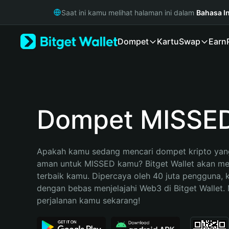
English
Saat ini kamu melihat halaman ini dalam
Bahasa I
日本語
Tiếng Việt
Dompet
Kartu
Swap
Earn
Русский
Español (Latinoamérica)
Türkçe
Italiano
Français
Deutsch
Dompet MISSE
简体中文
繁體中文
Português (Portugal)
Apakah kamu sedang mencari dompet kripto yang
Bahasa Indonesia
aman untuk MISSED kamu? Bitget Wallet akan menj
ภาษาไทย
terbaik kamu. Dipercaya oleh 40 juta pengguna, 
हिन्दी
dengan bebas menjelajahi Web3 di Bitget Wallet. M
বাংলা
perjalanan kamu sekarang!
Español
Português (Brasil)
Español (Argentina)