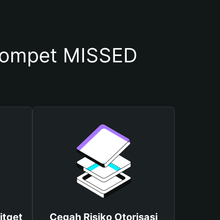
Dompet MISSED
itget
Cegah Risiko Otorisasi