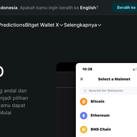
ndonesia
. Apakah kamu ingin beralih ke
English
?
Beralih ke
Predictions
Bitget Wallet X
Selengkapnya
D
 andal dan 
adi pilihan 
kamu dapat 
ulai 