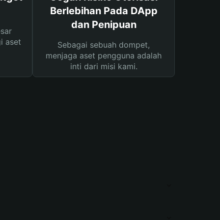
Berlebihan Pada DApp
dan Penipuan
sar
i aset
Sebagai sebuah dompet,
menjaga aset pengguna adalah
inti dari misi kami.