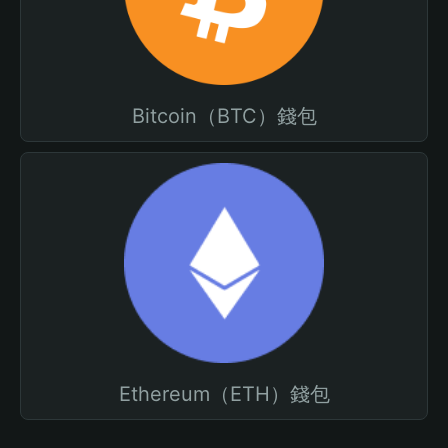
Bitcoin（BTC）錢包
Ethereum（ETH）錢包