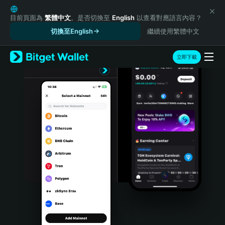
English
日本語
目前頁面為
繁體中文
。是否切換至
English
以查看對應語言內容？
Tiếng Việt
切換至English
繼續使用繁體中文
Русский
Español (Latinoamérica)
立即下載
Türkçe
Italiano
Français
Deutsch
简体中文
繁體中文
Português (Portugal)
Bahasa Indonesia
ภาษาไทย
हिन्दी
বাংলা
Español
Português (Brasil)
Español (Argentina)