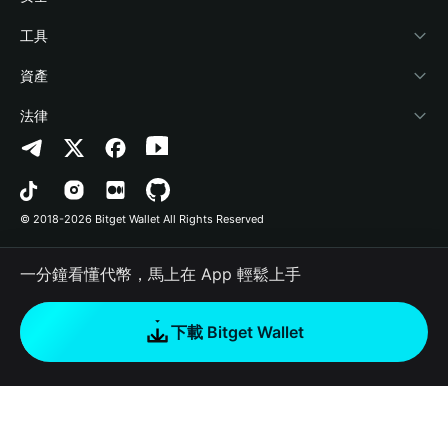
加密資訊
Payfi Crypto
連接錢包
風險保障基金
工具
幫助中心
Crypto Swap API
Bitget Wallet Pay
安全防護技術
快捷買幣
資產
‌聯繫我們
Altcoin Season Index
合作上架
授權檢測
Arbitrum
法律
品牌資源
Prediction Markets
合約檢測
Avalanche
隱私協議
工作機會
DApp
批次轉帳
Bitcoin
用戶使用協議
© 2018-2026 Bitget Wallet All Rights Reserved
官方渠道驗證
Trade
BNB Chain
Risk Disclosure
一分鐘看懂代幣，馬上在 App 輕鬆上手
RWA
Polygon
如何購買加密貨幣
下載 Bitget Wallet