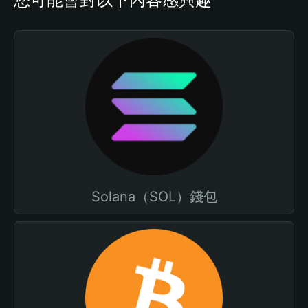
Solana（SOL）錢包