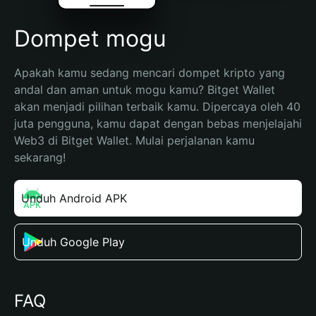
Dompet mogu
Apakah kamu sedang mencari dompet kripto yang 
andal dan aman untuk mogu kamu? Bitget Wallet 
akan menjadi pilihan terbaik kamu. Dipercaya oleh 40 
juta pengguna, kamu dapat dengan bebas menjelajahi 
Web3 di Bitget Wallet. Mulai perjalanan kamu 
sekarang!
Unduh Android APK
Unduh Google Play
FAQ