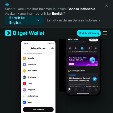
English
日本語
Saat ini kamu melihat halaman ini dalam
Bahasa Indonesia
.
Apakah kamu ingin beralih ke
English
?
Tiếng Việt
Beralih ke
Lanjutkan dalam Bahasa Indonesia
Русский
English
Español (Latinoamérica)
Türkçe
Unduh sekarang
Italiano
Français
Deutsch
简体中文
繁體中文
Português (Portugal)
Bahasa Indonesia
ภาษาไทย
हिन्दी
বাংলা
Español
Português (Brasil)
Español (Argentina)