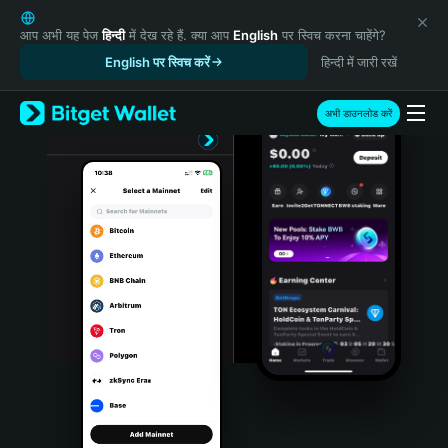
English
日本語
आप अभी यह पेज
हिन्दी
में देख रहे हैं. क्या आप
English
पर स्विच करना चाहेंगे?
Tiếng Việt
English पर स्विच करें
हिन्दी में जारी रखें
Русский
Español (Latinoamérica)
अभी डाउनलोड करें
Türkçe
Italiano
Français
Deutsch
简体中文
繁體中文
Português (Portugal)
Bahasa Indonesia
ภาษาไทย
हिन्दी
বাংলা
Español
Português (Brasil)
Español (Argentina)